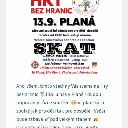
Ahoj všem, tímto všechny Vás zveme na Hry
bez hranic
13.9. u nás v Plané ! Budou
připraveny různé soutěže
od planských
spolků jak pro děti tak pro dospělé ! Večer
bude zábava
pod velkým stanem
Občerstvení po celou dobu akce. Přiďte