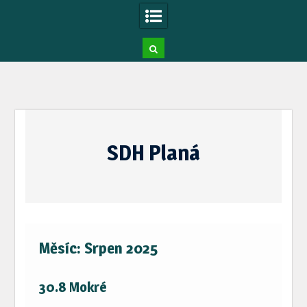
Skip
to
SDH Planá
content
Měsíc:
Srpen 2025
30.8 Mokré