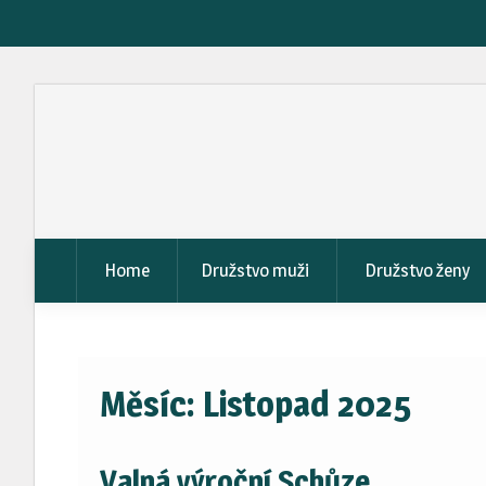
Skip
to
content
Home
Družstvo muži
Družstvo ženy
Měsíc:
Listopad 2025
Valná výroční Schůze