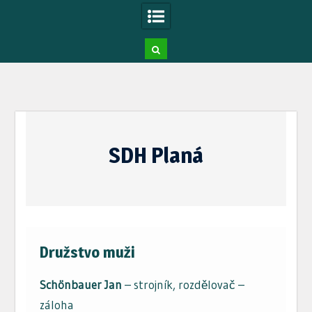
Skip
to
SDH Planá
content
Družstvo muži
Schönbauer Jan
– strojník, rozdělovač –
záloha