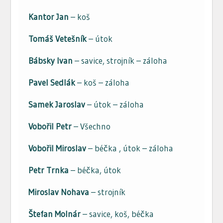
Kantor Jan
– koš
Tomáš Vetešník
– útok
Bábsky Ivan
– savice, strojník – záloha
Pavel Sedlák
– koš – záloha
Samek Jaroslav
– útok – záloha
Vobořil Petr
– Všechno
Vobořil Miroslav
– béčka , útok – záloha
Petr Trnka
– béčka, útok
Miroslav Nohava
– strojník
Štefan Molnár
– savice, koš, béčka