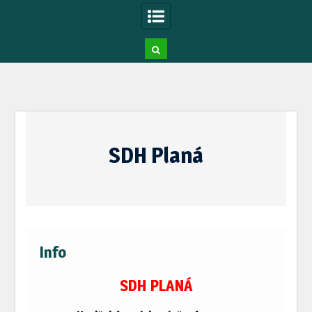
Skip
to
SDH Planá
content
Info
SDH PLANÁ