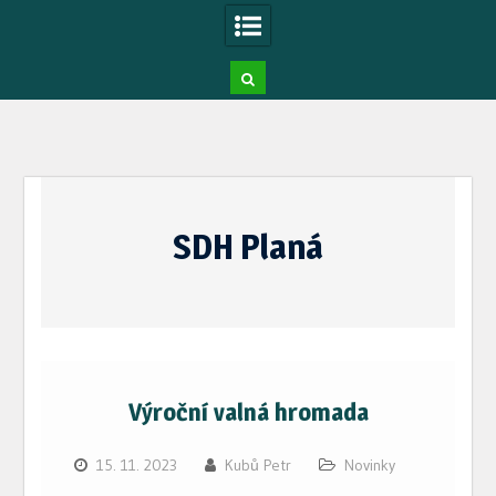
Skip
to
SDH Planá
content
Výroční valná hromada
15. 11. 2023
Kubů Petr
Novinky